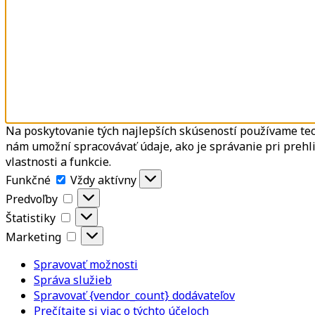
Na poskytovanie tých najlepších skúseností používame tec
nám umožní spracovávať údaje, ako je správanie pri prehli
vlastnosti a funkcie.
Funkčné
Funkčné
Vždy aktívny
Predvoľby
Predvoľby
Štatistiky
Štatistiky
Marketing
Marketing
Spravovať možnosti
Správa služieb
Spravovať {vendor_count} dodávateľov
Prečítajte si viac o týchto účeloch