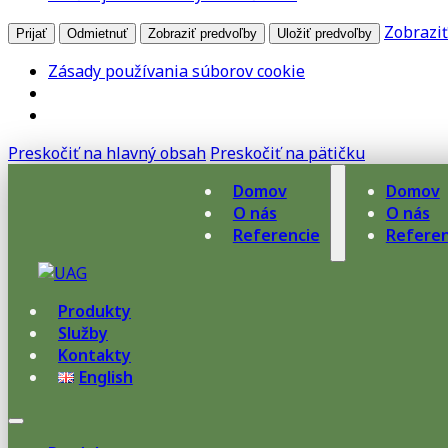
Zobraziť
Prijať
Odmietnuť
Zobraziť predvoľby
Uložiť predvoľby
Zásady používania súborov cookie
Preskočiť na hlavný obsah
Preskočiť na pätičku
Domov
Domov
O nás
O nás
Referencie
Referen
Produkty
Služby
Kontakty
English