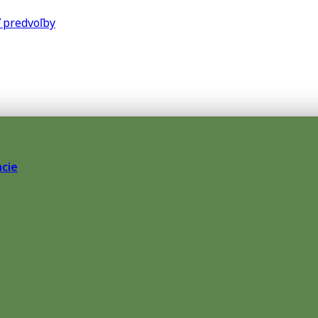
 predvoľby
cie