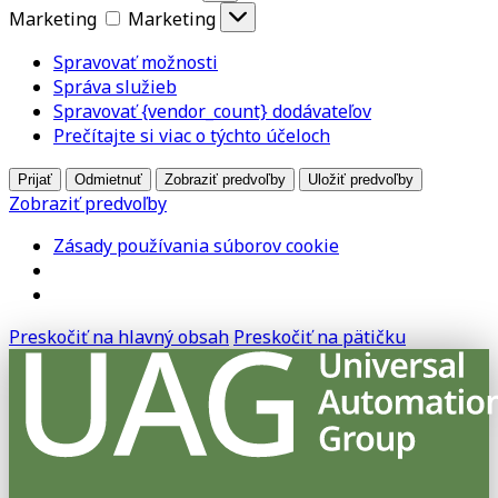
Marketing
Marketing
Spravovať možnosti
Správa služieb
Spravovať {vendor_count} dodávateľov
Prečítajte si viac o týchto účeloch
Prijať
Odmietnuť
Zobraziť predvoľby
Uložiť predvoľby
Zobraziť predvoľby
Zásady používania súborov cookie
Preskočiť na hlavný obsah
Preskočiť na pätičku