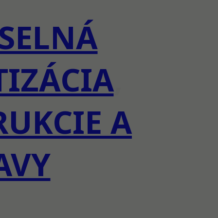
SELNÁ
IZÁCIA
,
UKCIE A
AVY