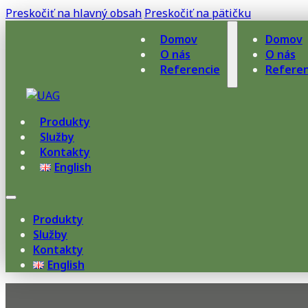
Preskočiť na hlavný obsah
Preskočiť na pätičku
Domov
Domov
O nás
O nás
Referencie
Referen
Produkty
Služby
Kontakty
English
Produkty
Služby
Kontakty
English